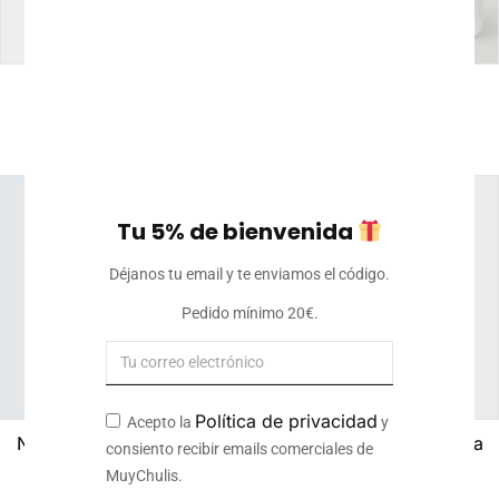
Funda para gafas
Monedero
personalizada
8
€
Iva incluido
10
€
Iva incluido
Tu 5% de bienvenida
Déjanos tu email y te enviamos el código.
Pedido mínimo 20€.
Política de privacidad
Acepto la
y
Neceser personalizado
Pañalera personalizada
consiento recibir emails comerciales de
10,50
€
Iva incluido
MuyChulis.