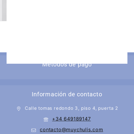
Tela por Metros
14
€
-
18
€
Iva incluido
Métodos de pago
Información de contacto
Calle tomas redondo 3, piso 4, puerta 2
+34 649189147
contacto@muychulis.com