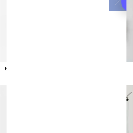
Estuche personalizado
Estuche plano
9,50
€
9,50
€
Iva incluido
Iva incluido