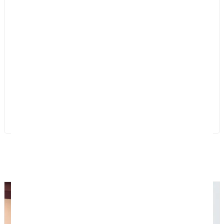
colores, cordones
Cierre práctico con cordones
Ideal como regalo de salida en eventos
infantiles o celebraciones especiales
Reutilizable y duradero
Hecho a mano desde cero en nuestro taller
Ten en cuenta que, al ser un producto
artesanal, las medidas pueden variar
ligeramente.
Productos relacionados