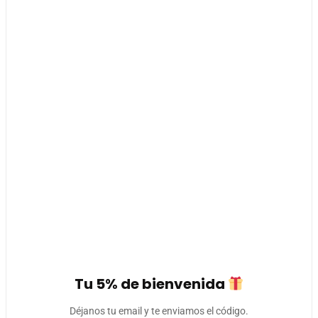
eventos sean aún más especiales. Totalmente
personalizable, este saquito es ideal para
entregar pequeños regalos, dulces, recuerdos o
cualquier detalle que quieras presentar con
estilo y cariño.
Disponemos de dos tamaños estándar:
22 x 30
cm
y
11 x 20 cm
, pero si necesitas una medida
específica, podemos ajustarla según tus
necesidades. Confeccionado en tela suave y
resistente, y con
cierre mediante cordones
, es
fácil de abrir y cerrar, lo que lo hace práctico
tanto para adultos como para niños.
El detalle ideal para bautizos,
comuniones y cumpleaños
El saquito personalizado es una opción
Tu 5% de bienvenida
excelente como
regalo de salida en bautizos,
comuniones, cumpleaños y celebraciones
Déjanos tu email y te enviamos el código.