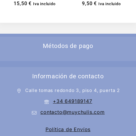
15,50
€
9,50
€
Iva incluido
Iva incluido
Métodos de pago
Información de contacto
Calle tomas redondo 3, piso 4, puerta 2
+34 649189147
contacto@muychulis.com
Política de Envíos