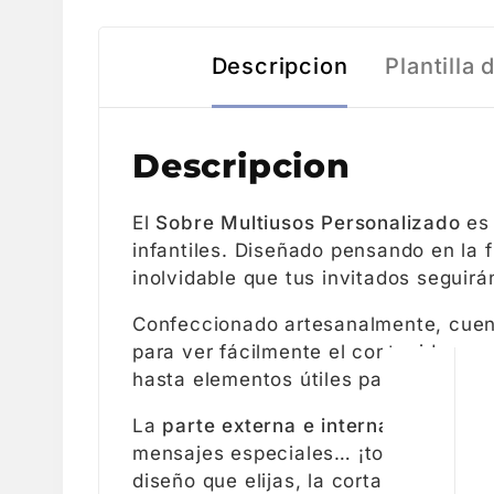
Descripcion
Plantilla
Descripcion
El
Sobre Multiusos Personalizado
es 
infantiles. Diseñado pensando en la f
inolvidable que tus invitados segui
Confeccionado artesanalmente, cue
para ver fácilmente el contenido y m
hasta elementos útiles para el día a d
La
parte externa e interna del sob
mensajes especiales… ¡todo a tu gus
diseño que elijas, la cortamos con 