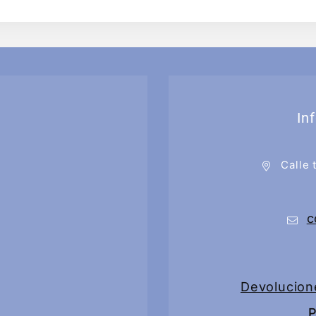
In
Calle 
c
Devolucion
P