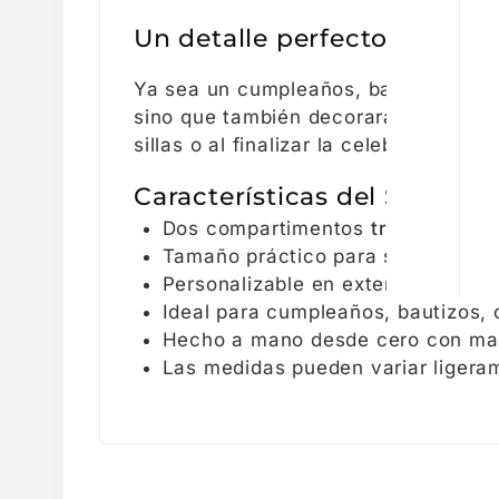
Un detalle perfecto para tu
Ya sea un cumpleaños, bautizo, comuni
sino que también decorará y aportará
sillas o al finalizar la celebración c
Características del Sobre M
Dos compartimentos
transparent
Tamaño práctico para snacks, jug
Personalizable en exterior e interi
Ideal para cumpleaños, bautizos,
Hecho a mano desde cero con mate
Las medidas pueden variar ligeram