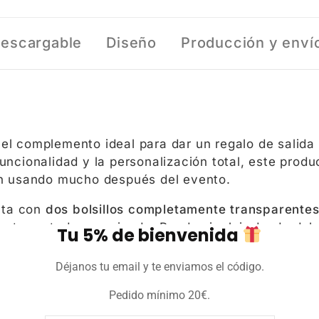
 descargable
Diseño
Producción y enví
el complemento ideal para dar un regalo de salida o
uncionalidad y la personalización total, este prod
rán usando mucho después del evento.
nta con
dos bolsillos completamente transparentes
antener todo organizado. Puedes incluir desde dul
Tu 5% de bienvenida
ía.
Déjanos tu email y te enviamos el código.
re puede personalizarse completamente
: nombres, t
to! Gracias a nuestro proceso de producción desde
Pedido mínimo 20€.
láser y confeccionamos a mano cada unidad.