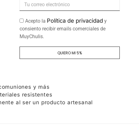
s celebraciones
Política de privacidad
Acepto la
y
ón o cualquier otra fiesta infantil, el
Sobre Mult
consiento recibir emails comerciales de
 un toque único a tu evento. Rellénalos con detalle
MuyChulis.
omo recuerdo personalizado.
QUIERO MI 5%
ultiusos Personalizado:
es
con cremallera
uetes o accesorios (aprox. 30 x 22 cm)
or
 comuniones y más
riales resistentes
ente al ser un producto artesanal