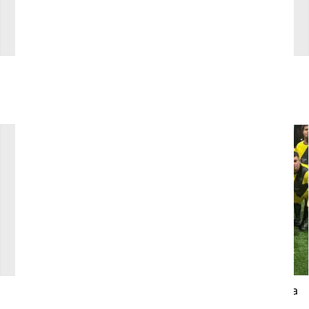
Bañador de mujer
Bañador de niña
personalizado
personalizado
25
€
25
€
Iva incluido
Iva incluido
Bandana elástica
Bandera Personalizada
7
€
20
€
Iva incluido
Iva incluido