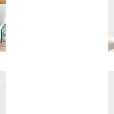
Bolsa térmica
Bolso Deportivo
personalizada
32
€
Iva incluido