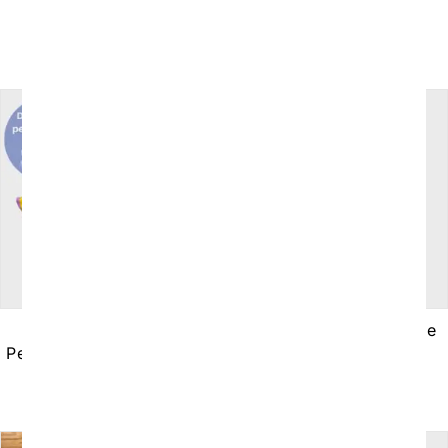
ecologico con Fuelle
personalizada
280g/m2
10,50
€
Iva incluido
Bolsa de Playa
Bolsa Personalizable de
Personalizada + Neceser
Algodon 140g/m2
de Regalo
8
€
Iva incluido
40
€
Iva incluido