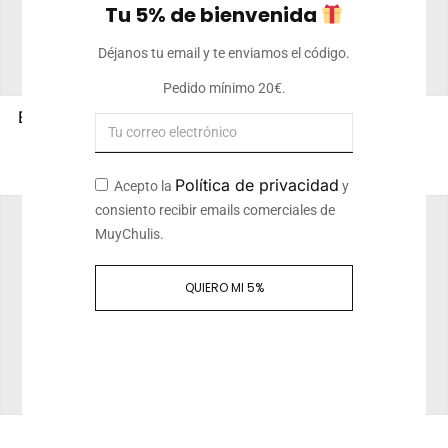
Tu 5% de bienvenida
Déjanos tu email y te enviamos el código.
Pedido mínimo 20€.
Bolsa Blanca 140g/m2
Bolsa de Algodón
260g/m2
8,50
€
Iva incluido
10
€
Iva incluido
Política de privacidad
Acepto la
y
consiento recibir emails comerciales de
MuyChulis.
QUIERO MI 5%
Bolsa de Algodon
Bolsa de deporte