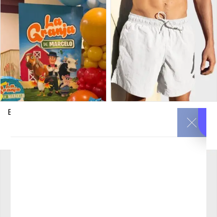
Backing personalizado
Bañador de hombre
personalizado
25
€
Iva incluido
25
€
Iva incluido