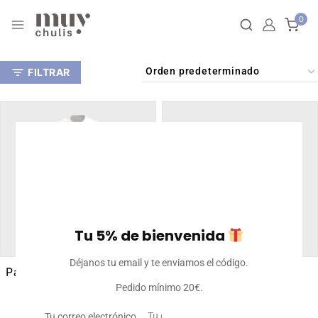
Skip
0
to
content
FILTRAR
Tu 5% de bienvenida
Déjanos tu email y te enviamos el código.
Pack deportivo premium
Pantalón corto
Rango
multideporte
Pedido mínimo 20€.
35
€
-
38
€
Iva incluido
Rango
de
16
€
-
25
€
Iva incluido
Tu correo electrónico