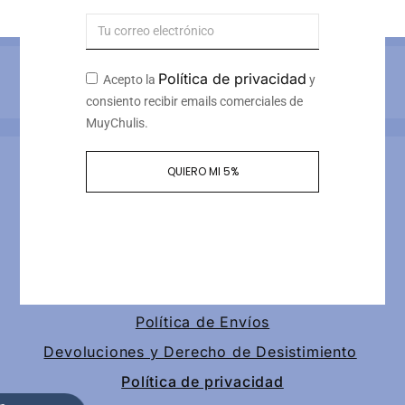
Métodos de pago
Política de privacidad
Acepto la
y
consiento recibir emails comerciales de
MuyChulis.
Información de contacto
QUIERO MI 5%
Calle tomas redondo 3, piso 4, puerta 2
+34 649189147
contacto@muychulis.com
Política de Envíos
Devoluciones y Derecho de Desistimiento
Política de privacidad