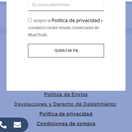
Métodos de pago
Política de privacidad
Acepto la
y
consiento recibir emails comerciales de
MuyChulis.
Información de contacto
QUIERO MI 5%
Calle tomas redondo 3, piso 4, puerta 2
+34 649189147
contacto@muychulis.com
Política de Envíos
Devoluciones y Derecho de Desistimiento
Política de privacidad
Condiciones de compra