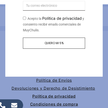
Métodos de pago
Política de privacidad
Acepto la
y
consiento recibir emails comerciales de
MuyChulis.
Información de contacto
QUIERO MI 5%
Calle tomas redondo 3, piso 4, puerta 2
+34 649189147
contacto@muychulis.com
Política de Envíos
Devoluciones y Derecho de Desistimiento
Política de privacidad
Condiciones de compra