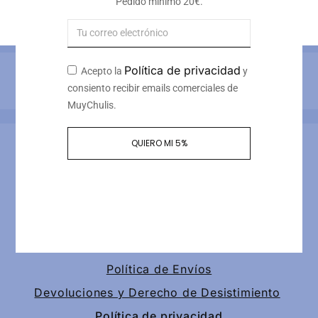
Pedido mínimo 20€.
20
€
-
28
€
Iva incluido
Política de privacidad
Acepto la
y
Métodos de pago
consiento recibir emails comerciales de
MuyChulis.
Información de contacto
QUIERO MI 5%
Calle tomas redondo 3, piso 4, puerta 2
+34 649189147
contacto@muychulis.com
Política de Envíos
Devoluciones y Derecho de Desistimiento
Política de privacidad