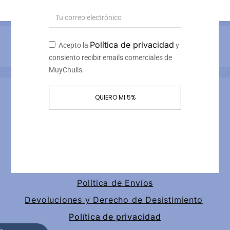
Métodos de pago
Política de privacidad
Acepto la
y
consiento recibir emails comerciales de
MuyChulis.
Información de contacto
QUIERO MI 5%
Calle tomas redondo 3, piso 4, puerta 2
+34 649189147
contacto@muychulis.com
Política de Envíos
Devoluciones y Derecho de Desistimiento
Política de privacidad