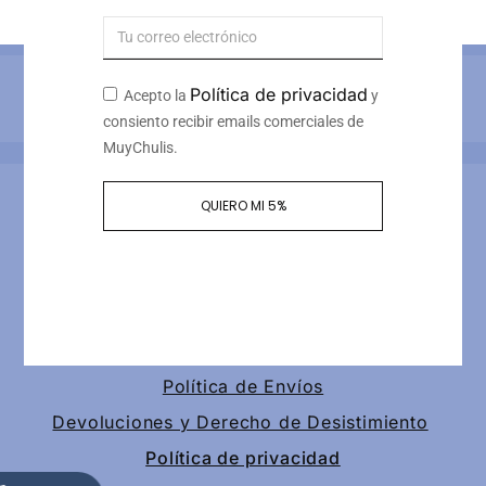
Métodos de pago
Política de privacidad
Acepto la
y
consiento recibir emails comerciales de
MuyChulis.
Información de contacto
QUIERO MI 5%
Calle tomas redondo 3, piso 4, puerta 2
+34 649189147
contacto@muychulis.com
Política de Envíos
Devoluciones y Derecho de Desistimiento
Política de privacidad