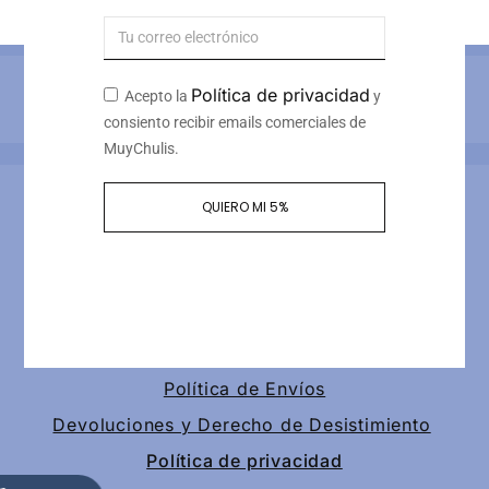
Métodos de pago
Política de privacidad
Acepto la
y
consiento recibir emails comerciales de
MuyChulis.
Información de contacto
QUIERO MI 5%
Calle tomas redondo 3, piso 4, puerta 2
+34 649189147
contacto@muychulis.com
Política de Envíos
Devoluciones y Derecho de Desistimiento
Política de privacidad