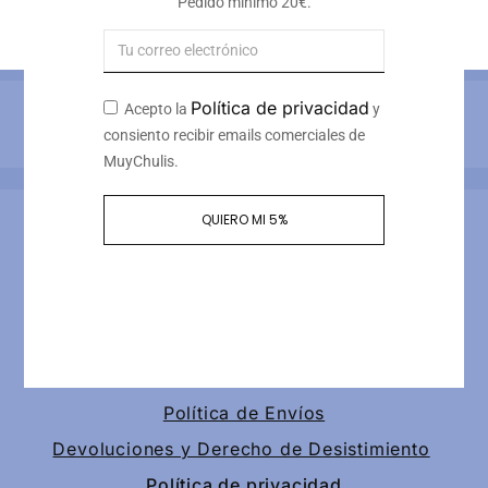
Pedido mínimo 20€.
17
€
Iva incluido
Política de privacidad
Acepto la
y
Métodos de pago
consiento recibir emails comerciales de
MuyChulis.
Información de contacto
QUIERO MI 5%
Calle tomas redondo 3, piso 4, puerta 2
+34 649189147
contacto@muychulis.com
Política de Envíos
Devoluciones y Derecho de Desistimiento
Política de privacidad