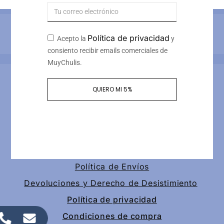
Métodos de pago
Política de privacidad
Acepto la
y
consiento recibir emails comerciales de
MuyChulis.
Información de contacto
QUIERO MI 5%
Calle tomas redondo 3, piso 4, puerta 2
+34 649189147
contacto@muychulis.com
Política de Envíos
Devoluciones y Derecho de Desistimiento
Política de privacidad
Condiciones de compra