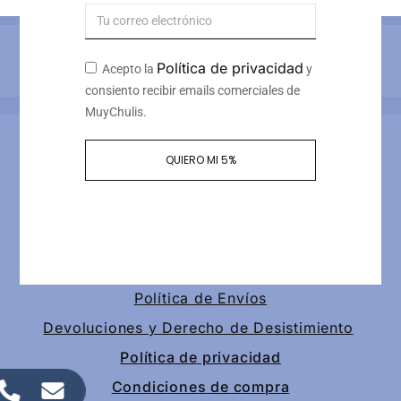
Métodos de pago
Política de privacidad
Acepto la
y
consiento recibir emails comerciales de
MuyChulis.
Información de contacto
QUIERO MI 5%
Calle tomas redondo 3, piso 4, puerta 2
+34 649189147
contacto@muychulis.com
Política de Envíos
Devoluciones y Derecho de Desistimiento
Política de privacidad
Condiciones de compra