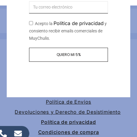
Métodos de pago
Política de privacidad
Acepto la
y
consiento recibir emails comerciales de
MuyChulis.
Información de contacto
QUIERO MI 5%
Calle tomas redondo 3, piso 4, puerta 2
+34 649189147
contacto@muychulis.com
Política de Envíos
Devoluciones y Derecho de Desistimiento
Política de privacidad
Condiciones de compra