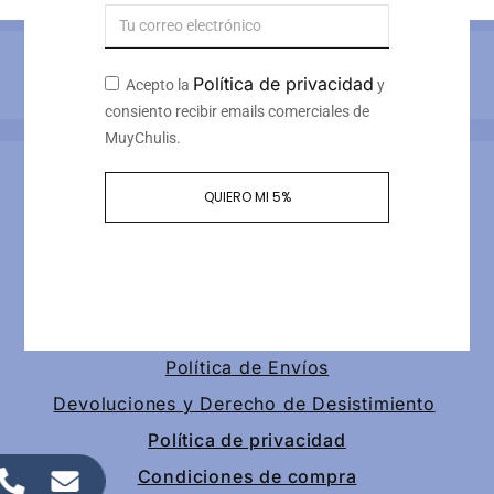
Métodos de pago
Política de privacidad
Acepto la
y
consiento recibir emails comerciales de
MuyChulis.
Información de contacto
QUIERO MI 5%
Calle tomas redondo 3, piso 4, puerta 2
+34 649189147
contacto@muychulis.com
Política de Envíos
Devoluciones y Derecho de Desistimiento
Política de privacidad
Condiciones de compra