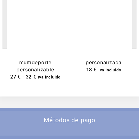
Pack deportivo
Malla corta de mujer
multideporte
personalizada
personalizable
18
€
Iva incluido
27
€
-
32
€
Iva incluido
Métodos de pago