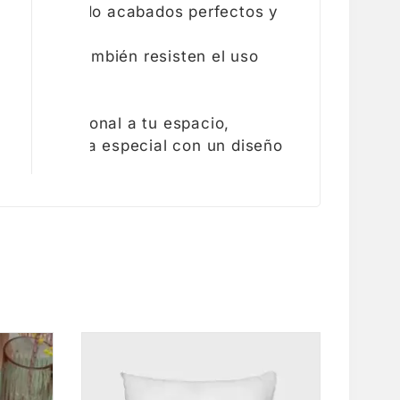
, asegurando acabados perfectos y
 sino que también resisten el uso
 toque personal a tu espacio,
momento sea especial con un diseño