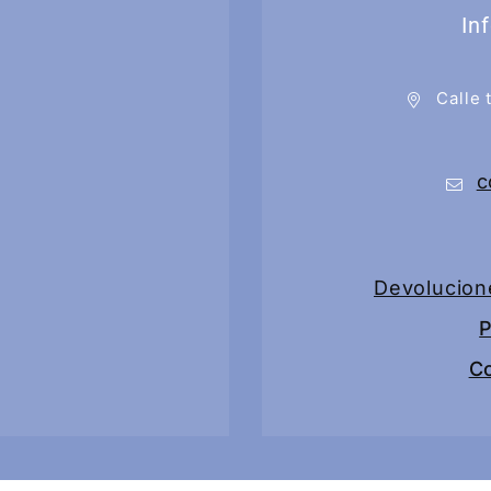
In
Calle 
c
Devolucion
P
C