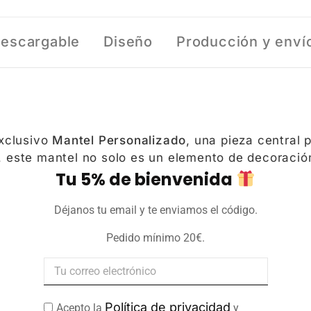
 descargable
Diseño
Producción y enví
exclusivo
Mantel Personalizado
, una pieza central 
o, este mantel no solo es un elemento de decoració
uniones familiares o simplemente para darle un toqu
Tu 5% de bienvenida
perfecta.
Déjanos tu email y te enviamos el código.
Pedido mínimo 20€.
nes de 140cm x 240cm, nuestro mantel se adapta 
completa y elegante.
ño, tu elección. Envíanos tu diseño y lo plasmarem
ura cada detalle.
Política de privacidad
Acepto la
y