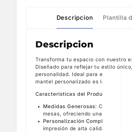
Descripcion
Plantilla
Descripcion
Transforma tu espacio con nuestro 
Diseñado para reflejar tu estilo únic
personalidad. Ideal para eventos, re
mantel personalizado es la elección 
Características del Producto:
Medidas Generosas:
Con dimensio
mesas, ofreciendo una cobertura 
Personalización Completa:
Tu dise
impresión de alta calidad que capt