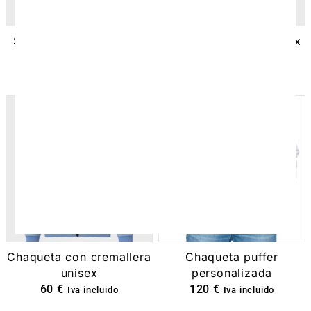
Sudadera con capucha
Sudadera clásica unisex
unisex personalizable
personalizable
35
€
-
40
€
30
€
-
35
€
Iva incluido
Iva incluido
Chaqueta con cremallera
Chaqueta puffer
unisex
personalizada
60
€
120
€
Iva incluido
Iva incluido