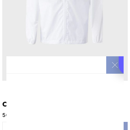
Chaqueta Cortavientos
50
€
Iva incluido
AÑADIR AL CARRITO