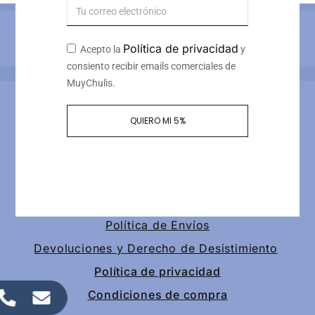
Métodos de pago
Política de privacidad
Acepto la
y
consiento recibir emails comerciales de
MuyChulis.
Información de contacto
QUIERO MI 5%
Calle tomas redondo 3, piso 4, puerta 2
+34 649189147
contacto@muychulis.com
Política de Envíos
Devoluciones y Derecho de Desistimiento
Política de privacidad
Condiciones de compra