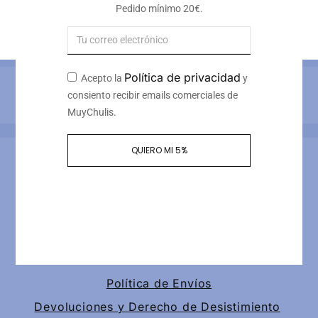
personalizable
Pedido mínimo 20€.
17
€
Iva incluido
Política de privacidad
Acepto la
y
Métodos de pago
consiento recibir emails comerciales de
MuyChulis.
QUIERO MI 5%
Información de contacto
Calle tomas redondo 3, piso 4, puerta 2
+34 649189147
contacto@muychulis.com
Política de Envíos
Devoluciones y Derecho de Desistimiento