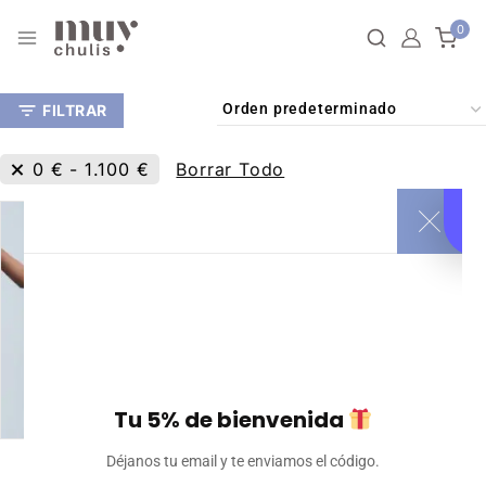
0
FILTRAR
0
€
-
1.100
€
Borrar Todo
Tu 5% de bienvenida
Sujetador deportivo
Déjanos tu email y te enviamos el código.