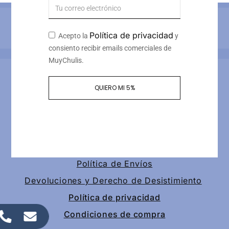
Métodos de pago
Política de privacidad
Acepto la
y
consiento recibir emails comerciales de
MuyChulis.
Información de contacto
QUIERO MI 5%
Calle tomas redondo 3, piso 4, puerta 2
+34 649189147
contacto@muychulis.com
Política de Envíos
Devoluciones y Derecho de Desistimiento
Política de privacidad
Condiciones de compra