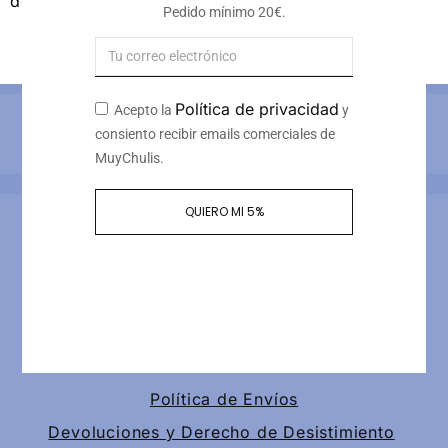
de mujer personalizable
Pedido mínimo 20€.
17
€
-
21
€
Iva incluido
Política de privacidad
Acepto la
y
Métodos de pago
consiento recibir emails comerciales de
MuyChulis.
QUIERO MI 5%
Información de contacto
Calle tomas redondo 3, piso 4, puerta 2
+34 649189147
contacto@muychulis.com
Política de Envíos
Devoluciones y Derecho de Desistimiento