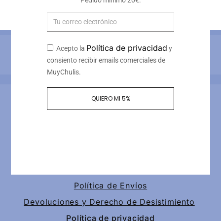
7
€
Pedido mínimo 20€.
Iva incluido
Política de privacidad
Métodos de pago
Acepto la
y
consiento recibir emails comerciales de
MuyChulis.
Información de contacto
QUIERO MI 5%
Calle tomas redondo 3, piso 4, puerta 2
+34 649189147
contacto@muychulis.com
Política de Envíos
Devoluciones y Derecho de Desistimiento
Política de privacidad